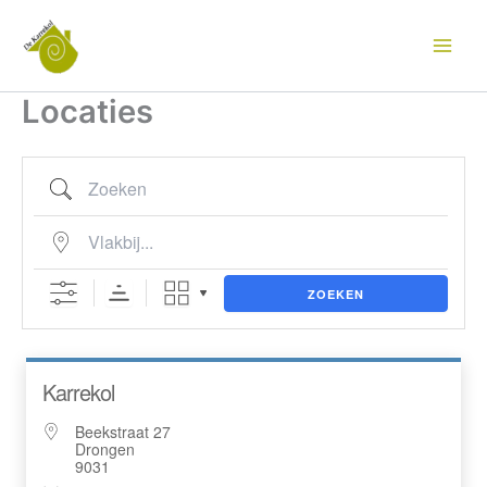
Zoeken
Vlakbij...
Ga
naar
de
inhoud
Locaties
ZOEKEN
Karrekol
Beekstraat 27
Drongen
9031